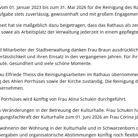
vom 01. Januar 2023 bis zum 31. Mai 2026 für die Reinigung des R
ufgabe stets zuverlässig, gewissenhaft und mit großem Engagement
rbeit hat sie maßgeblich dazu beigetragen, dass das Rathaus als zen
sowie als Arbeitsplatz der Verwaltung jederzeit in einem gepfleg
d Mitarbeiter der Stadtverwaltung danken Frau Braun ausdrücklic
rlässlichkeit und ihren Einsatz in den vergangenen Jahren. Für i
Gute, Gesundheit und viele schöne Momente.
rau Elfriede Theiss die Reinigungsarbeiten im Rathaus übernomme
g des Ahlen Porrhüses sowie der Kirche zuständig. Die Reinigung d
übernehmen.
 Porrhüses wird künftig von Frau Alina Schukin durchgeführt.
h Veränderungen in der Betreuung der Kulturhalle. Frau Schukin hat
gungsfachkraft der Kulturhalle zum 01. Juni 2026 an Frau Corina J
 Bewohnerin der Wohnung in der Kulturhalle und in Schwarzenborn 
ergaben und organisatorische Abstimmungen künftig noch flexibl