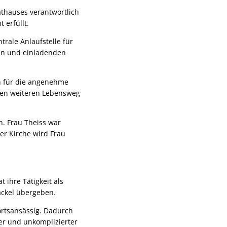
athauses verantwortlich
 erfüllt.
trale Anlaufstelle für
ten und einladenden
h für die angenehme
hren weiteren Lebensweg
n. Frau Theiss war
er Kirche wird Frau
 ihre Tätigkeit als
äckel übergeben.
ortsansässig. Dadurch
er und unkomplizierter