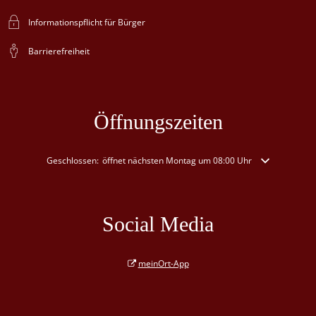
Informationspflicht für Bürger
Barrierefreiheit
Öffnungszeiten
Klicken, um weitere Öffnungs- oder Schließzeiten auszublenden
Geschlossen:
öffnet nächsten Montag um 08:00 Uhr
Social Media
meinOrt-App