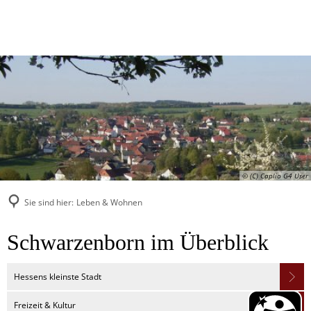
© (C) Caplio G4 User
Sie sind hier:
Leben & Wohnen
Leben
Schwarzenborn im Überblick
&
Hessens kleinste Stadt
Wohnen
Freizeit & Kultur