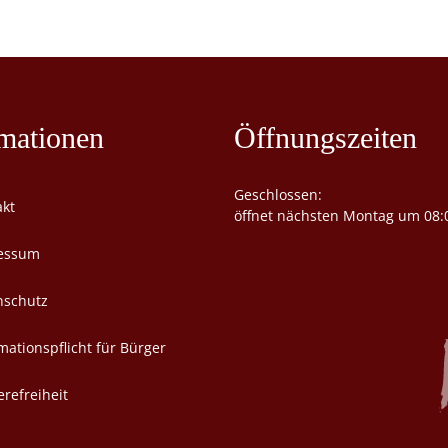
mationen
Öffnungszeiten
Klicken, um weitere Öffnungs- 
Geschlossen:
akt
öffnet nächsten Montag um 08:
essum
nschutz
mationspflicht für Bürger
erefreiheit