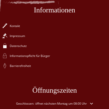
Informationen
Kontakt
Impressum
Datenschutz
Informationspflicht für Bürger
Barrierefreiheit
Öffnungszeiten
Klicken, um weitere Öffnungs- oder Schließzeiten auszublenden
Geschlossen:
öffnet nächsten Montag um 08:00 Uhr