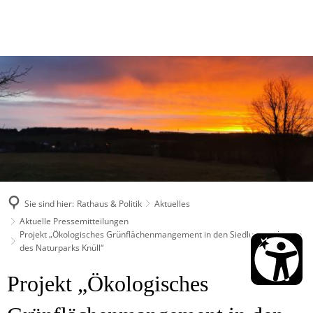
Sie sind hier:
Rathaus & Politik
Aktuelles
Aktuelle Pressemitteilungen
Projekt „Ökologisches Grünflächenmangement in den Siedlungsgebieten
des Naturparks Knüll“
Projekt „Ökologisches